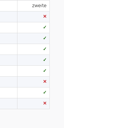
zweite
✕
✓
✓
✓
✓
✓
✕
✓
✕