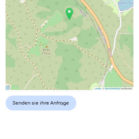
Leaflet
, ©
OpenStreetMap
contributors
Senden sie ihre Anfrage