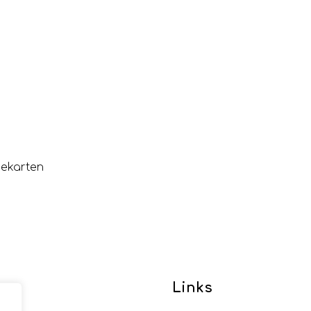
eekarten
te
Links