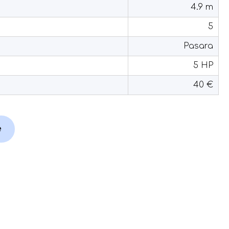
4.9 m
5
Pasara
5 HP
40 €
e