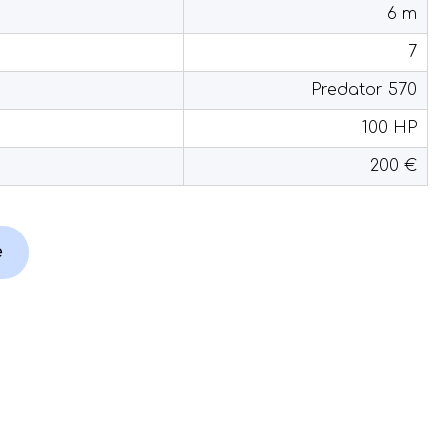
6 m
7
Predator 570
100 HP
200 €
e