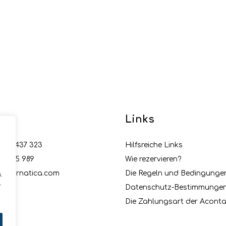
te
Links
 99 2437 323
Hilfsreiche Links
22 435 989
Wie rezervieren?
o@kornatica.com
Die Regeln und Bedingunge
.
r
Datenschutz-Bestimmunge
Die Zahlungsart der Aconta