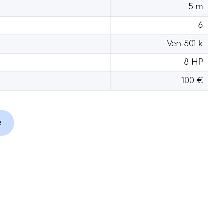
5 m
6
Ven-501 k
8 HP
100 €
e