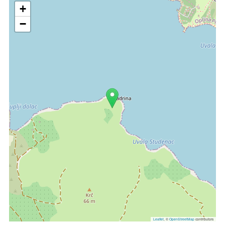
+
−
Leaflet
, ©
OpenStreetMap
contributors