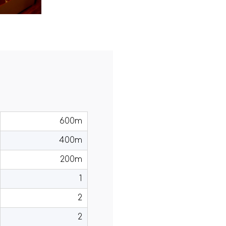
600m
400m
200m
1
2
2