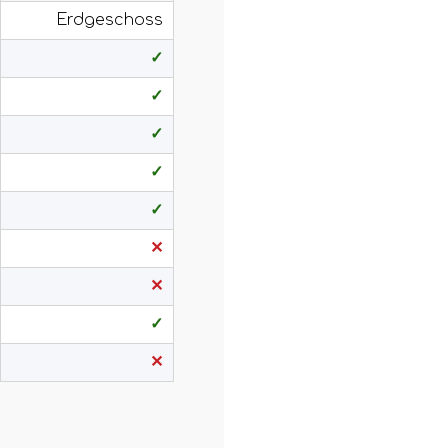
Erdgeschoss
✓
✓
✓
✓
✓
✕
✕
✓
✕