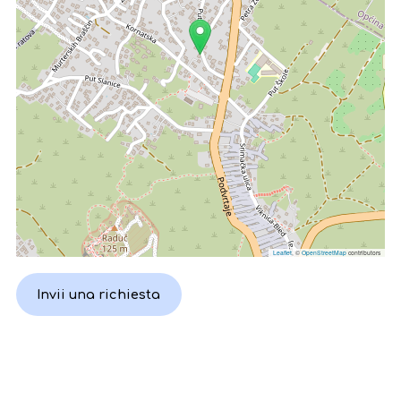
Leaflet
, ©
OpenStreetMap
contributors
Invii una richiesta