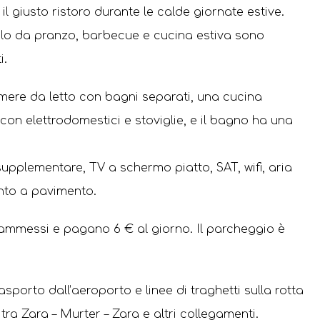
 il giusto ristoro durante le calde giornate estive.
volo da pranzo, barbecue e cucina estiva sono
i.
ere da letto con bagni separati, una cucina
on elettrodomestici e stoviglie, e il bagno ha una
supplementare, TV a schermo piatto, SAT, wifi, aria
nto a pavimento.
 ammessi e pagano 6 € al giorno. Il parcheggio è
rasporto dall’aeroporto e linee di traghetti sulla rotta
tra Zara – Murter – Zara e altri collegamenti.