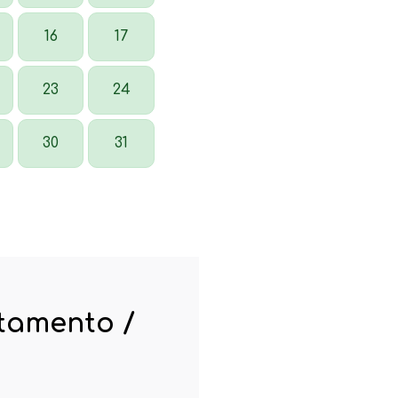
16
17
23
24
30
31
rtamento /