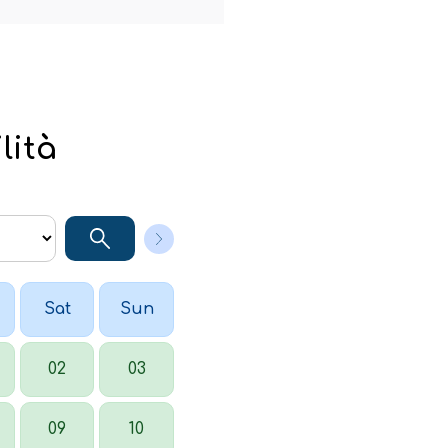
lità
Sat
Sun
02
03
09
10