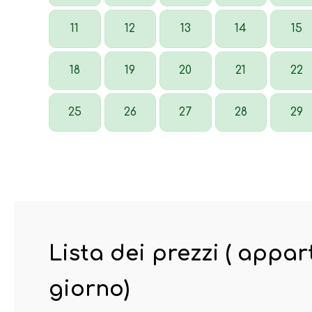
11
12
13
14
15
18
19
20
21
22
25
26
27
28
29
Lista dei prezzi ( appa
giorno)