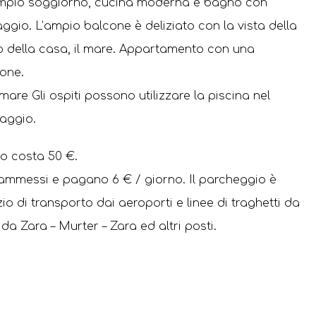
ampio soggiorno, cucina moderna e bagno con
gio. L’ampio balcone è deliziato con la vista della
no della casa, il mare. Appartamento con una
one.
are Gli ospiti possono utilizzare la piscina nel
saggio.
to costa 50 €.
 ammessi e pagano 6 € / giorno. Il parcheggio è
zio di transporto dai aeroporti e linee di traghetti da
da Zara – Murter – Zara ed altri posti.