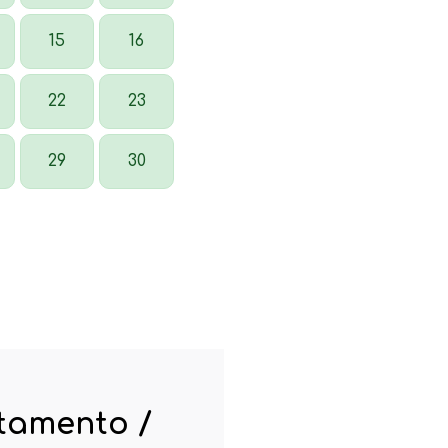
15
16
22
23
29
30
rtamento /