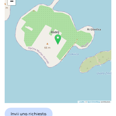
−
Leaflet
, ©
OpenStreetMap
contributors
Invii una richiesta