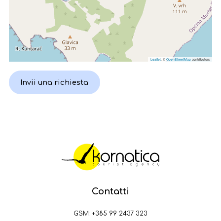
Leaflet
, ©
OpenStreetMap
contributors
Invii una richiesta
Contatti
GSM:
+385 99 2437 323