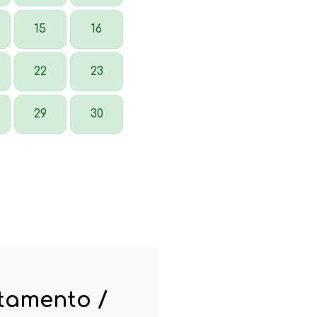
15
16
22
23
29
30
rtamento /