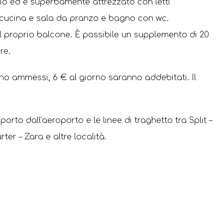
o ed è superbamente attrezzato con letti
i, cucina e sala da pranzo e bagno con wc.
 proprio balcone. È possibile un supplemento di 20
re.
ono ammessi, 6 € al giorno saranno addebitati. Il
porto dall’aeroporto e le linee di traghetto tra Split –
ter – Zara e altre località.