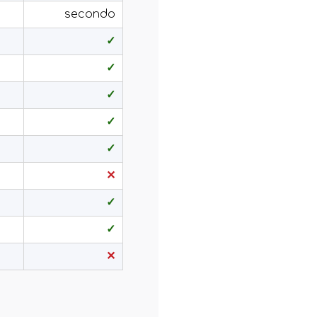
secondo
✓
✓
✓
✓
✓
✕
✓
✓
✕