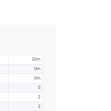
20m
0m
0m
0
2
2