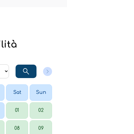
lità
Sat
Sun
01
02
08
09