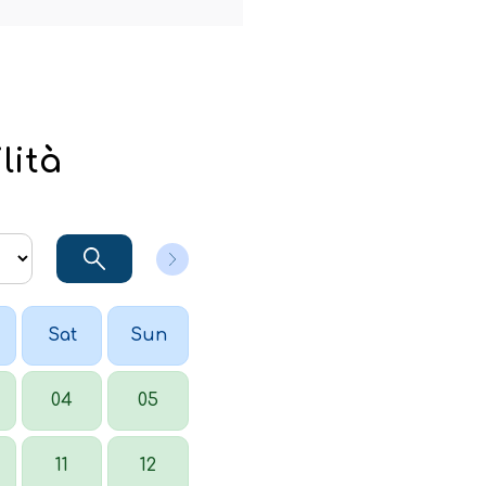
lità
Sat
Sun
04
05
11
12