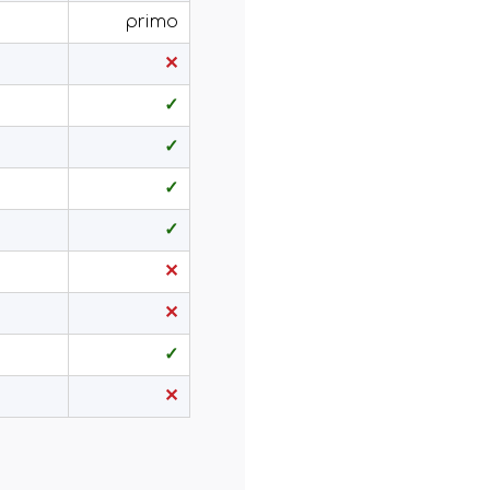
primo
✕
✓
✓
✓
✓
✕
✕
✓
✕