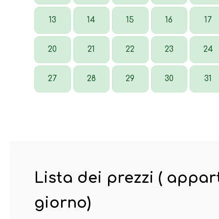
13
14
15
16
17
20
21
22
23
24
27
28
29
30
31
Lista dei prezzi ( appa
giorno)