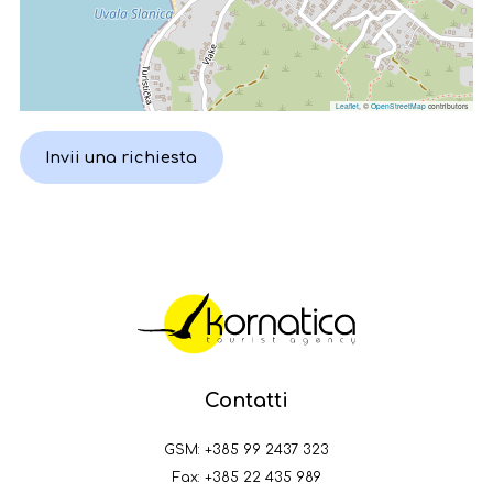
Leaflet
, ©
OpenStreetMap
contributors
Invii una richiesta
Contatti
GSM:
+385 99 2437 323
Fax: +385 22 435 989