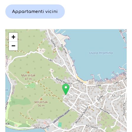
Appartamenti vicini
+
−