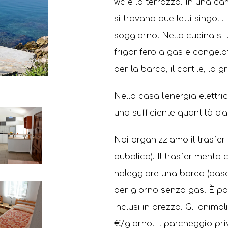
wc e la terrazza. In una cam
si trovano due letti singoli.
soggiorno. Nella cucina si tro
frigorifero a gas e congel
per la barca, il cortile, la 
Nella casa l’energia elettric
una sufficiente quantità d
Noi organizziamo il trasferi
pubblico). Il trasferimento
noleggiare una barca (pasa
per giorno senza gas. È po
inclusi in prezzo. Gli anim
€/giorno. Il parcheggio pri