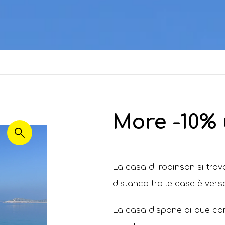
More -10% u
La casa di robinson si trova
distanca tra le case ѐ verso
La casa dispone di due came