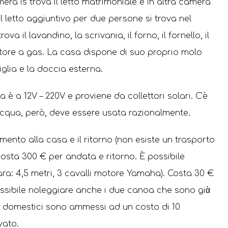
era is trova il letto matrimoniale e in altra camera
 Il letto aggiuntivo per due persone si trova nel
va il lavandino, la scrivania, il forno, il fornello, il
atore a gas. La casa dispone di suo proprio molo
griglia e la doccia esterna.
a è a 12V – 220V e proviene da collettori solari. C’è
’acqua, però, deve essere usata razionalmente.
mento alla casa e il ritorno (non esiste un trasporto
 costa 300 € per andata e ritorno. È possibile
ra: 4,5 metri, 3 cavalli motore Yamaha). Costa 30 €
ssibile noleggiare anche i due canoa che sono giὰ
ali domestici sono ammessi ad un costo di 10
vato.