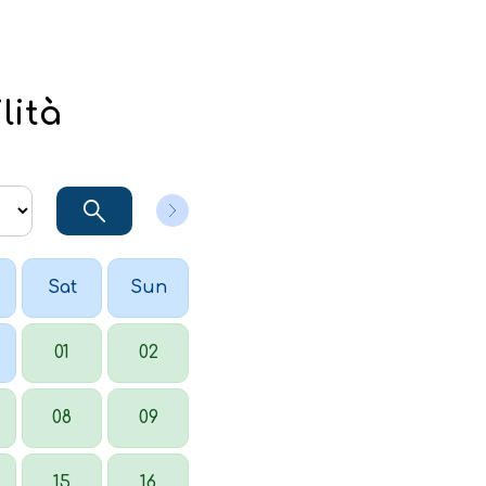
lità
Sat
Sun
01
02
08
09
15
16