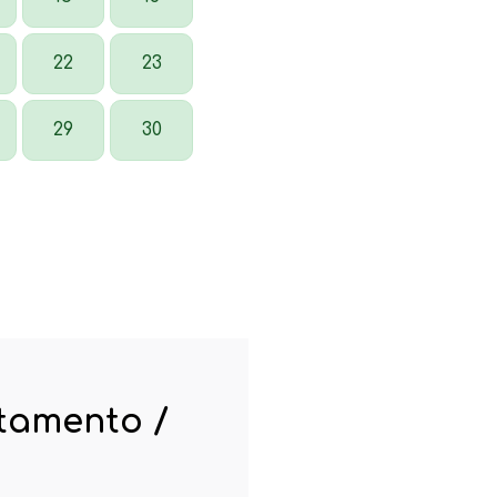
22
23
29
30
rtamento /