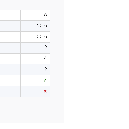
6
20m
100m
2
4
2
✓
✕