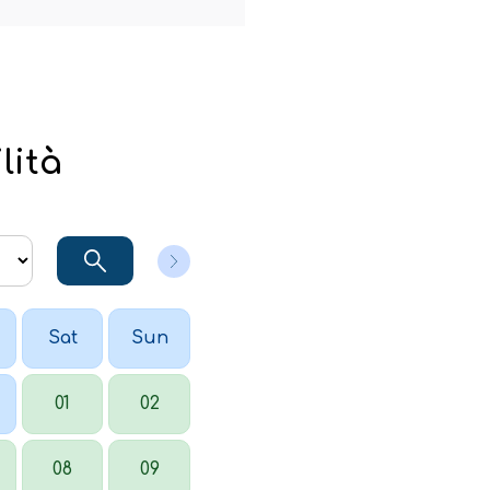
lità
Sat
Sun
01
02
08
09