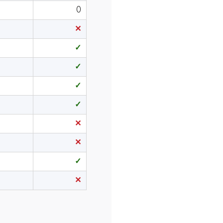
0
✕
✓
✓
✓
✓
✕
✕
✓
✕