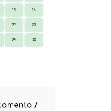
15
16
22
23
29
30
rtamento /