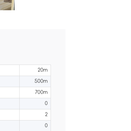
20m
500m
700m
0
2
0