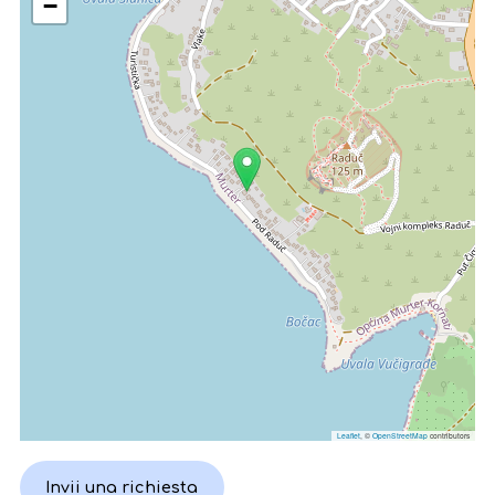
−
Leaflet
, ©
OpenStreetMap
contributors
Invii una richiesta