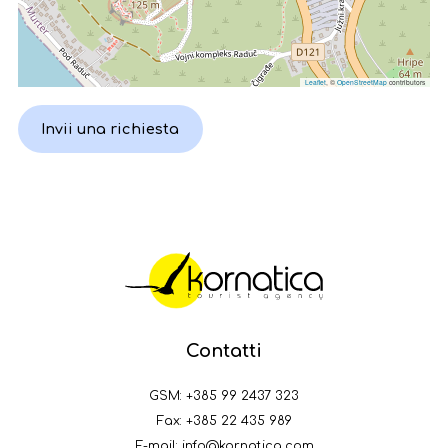
Leaflet
, ©
OpenStreetMap
contributors
Invii una richiesta
Contatti
GSM:
+385 99 2437 323
Fax: +385 22 435 989
E-mail:
info@kornatica.com