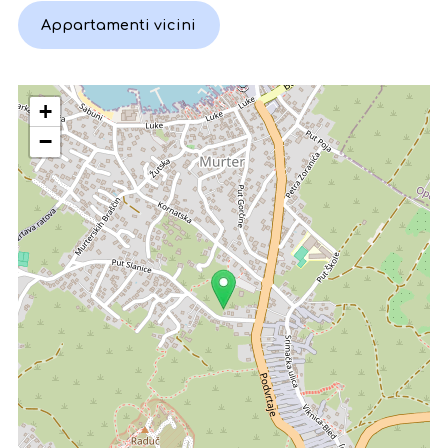
Appartamenti vicini
+
−