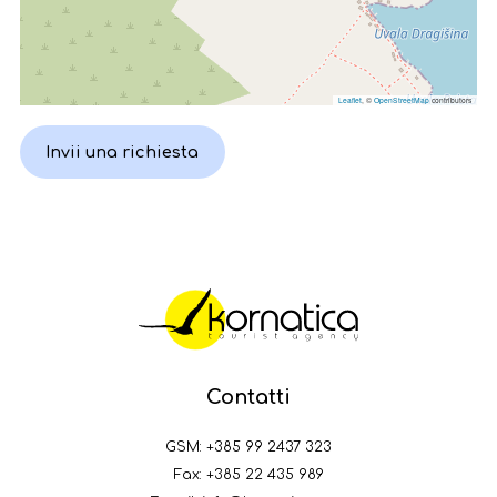
Leaflet
, ©
OpenStreetMap
contributors
Invii una richiesta
Contatti
GSM:
+385 99 2437 323
Fax: +385 22 435 989