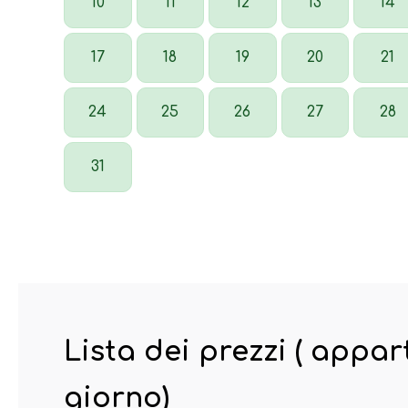
10
11
12
13
14
17
18
19
20
21
24
25
26
27
28
31
Lista dei prezzi ( appa
giorno)