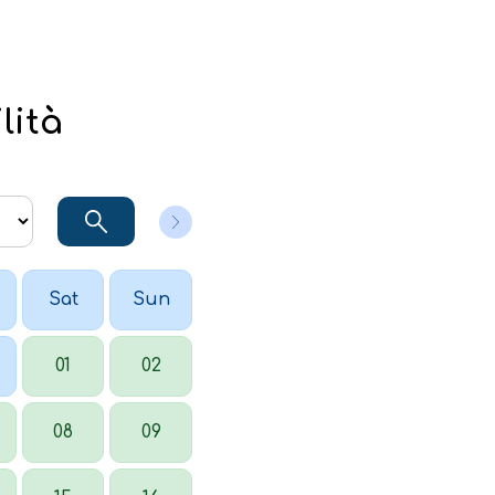
lità
Sat
Sun
01
02
08
09