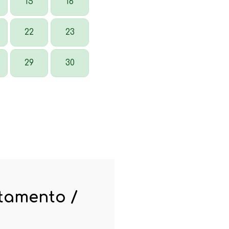
15
16
22
23
29
30
rtamento /