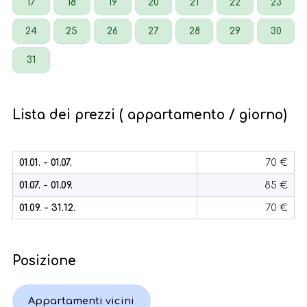
17
18
19
20
21
22
23
24
25
26
27
28
29
30
31
Lista dei prezzi ( appartamento / giorno)
01.01. - 01.07.
70 €
01.07. - 01.09.
85 €
01.09. - 31.12.
70 €
Posizione
Appartamenti vicini