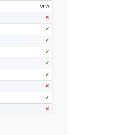
prvi
✕
✓
✓
✓
✓
✓
✕
✓
✕