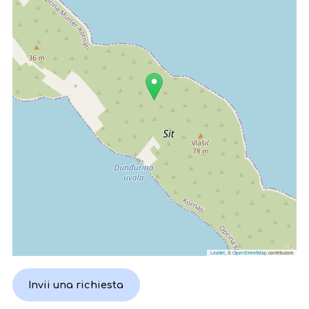
Leaflet
, ©
OpenStreetMap
contributors
Invii una richiesta