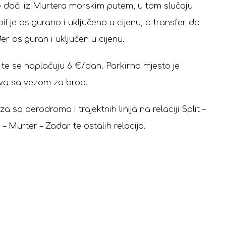
 doći iz Murtera morskim putem, u tom slučaju
l je osigurano i uključeno u cijenu, a transfer do
er osiguran i uključen u cijenu.
i te se naplaćuju 6 €/dan. Parkirno mjesto je
iva sa vezom za brod.
sa aerodroma i trajektnih linija na relaciji Split –
r – Murter – Zadar te ostalih relacija.