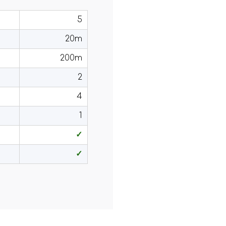
5
20m
200m
2
4
1
✓
✓