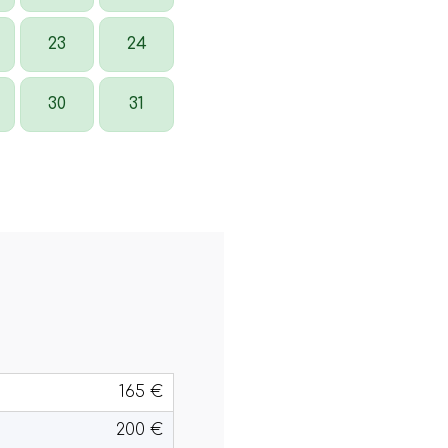
23
24
30
31
165 €
200 €