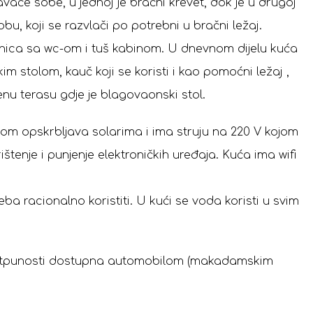
vaće sobe, u jednoj je bračni krevet, dok je u drugoj
u, koji se razvlači po potrebni u bračni ležaj.
ica sa wc-om i tuš kabinom. U dnevnom dijelu kuća
m stolom, kauč koji se koristi i kao pomoćni ležaj ,
venu terasu gdje je blagovaonski stol.
jom opskrbljava solarima i ima struju na 220 V kojom
enje i punjenje elektroničkih uređaja. Kuća ima wifi
eba racionalno koristiti. U kući se voda koristi u svim
potpunosti dostupna automobilom (makadamskim