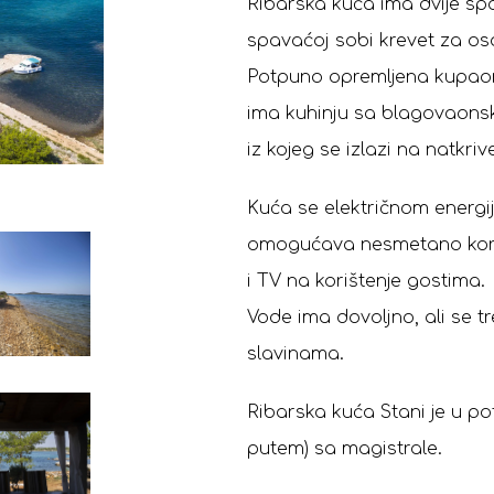
Ribarska kuća ima dvije spa
spavaćoj sobi krevet za osob
Potpuno opremljena kupaon
ima kuhinju sa blagovaonski
iz kojeg se izlazi na natkri
Kuća se električnom energi
omogućava nesmetano korišt
i TV na korištenje gostima.
Vode ima dovoljno, ali se tr
slavinama.
Ribarska kuća Stani je u 
putem) sa magistrale.