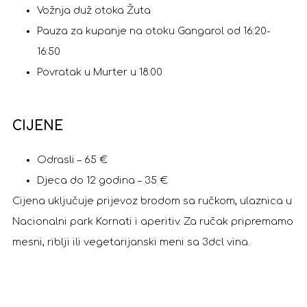
Vožnja duž otoka Žuta
Pauza za kupanje na otoku Gangarol od 16:20-
16:50
Povratak u Murter u 18:00
CIJENE
Odrasli – 65 €
Djeca do 12 godina – 35 €
Cijena uključuje prijevoz brodom sa ručkom, ulaznica u
Nacionalni park Kornati i aperitiv. Za ručak pripremamo
mesni, riblji ili vegetarijanski meni sa 3dcl vina.