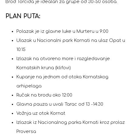
Brod Torcida je idealan za grupe od 30-50 osoba.
PLAN PUTA:
Polazak je iz glavne luke u Murteru u 9:00
Ulazak u Nacionalni park Kornati na ulaz Opat u
10:15
Izlazak na otvoreno more i razgledavanje
Kornatskih kruna (klifovi)
Kupanje na jednom od otoka Kornatskog
arhipelaga
Ručak na brodu oko 12:00
Glavna pauza u uvali Tarac od 13 -14:30
Vožnja uz otok Kornat
Izlazak iz Nacionalnog parka Kornati kroz prolaz
Proversa