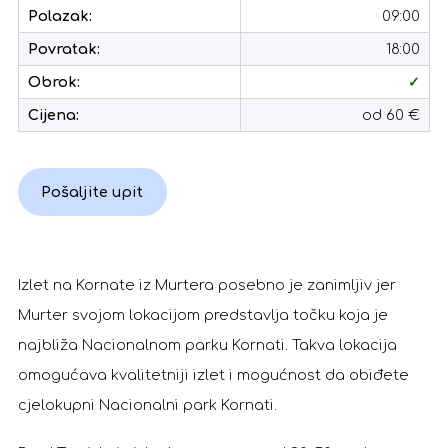
Polazak:
09:00
Povratak:
18:00
Obrok:
✓
Cijena:
od 60 €
Pošaljite upit
Izlet na Kornate iz Murtera posebno je zanimljiv jer
Murter svojom lokacijom predstavlja točku koja je
najbliža Nacionalnom parku Kornati. Takva lokacija
omogućava kvalitetniji izlet i mogućnost da obiđete
cjelokupni Nacionalni park Kornati.