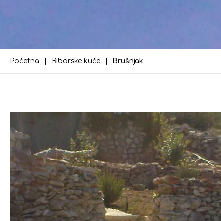
Početna
Ribarske kuće
Brušnjak