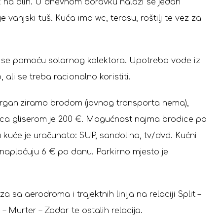
jak na plin. U dnevnom boravku nalazi se jedan
e vanjski tuš. Kuća ima wc, terasu, roštilj te vez za
iva se pomoću solarnog kolektora. Upotreba vode iz
 ali se treba racionalno koristiti.
organiziramo brodom (javnog transporta nema),
vca gliserom je 200 €. Mogućnost najma brodice po
u kuće je uračunato: SUP, sandolina, tv/dvd. Kućni
e naplaćuju 6 € po danu. Parkirno mjesto je
sa aerodroma i trajektnih linija na relaciji Split –
r – Murter – Zadar te ostalih relacija.