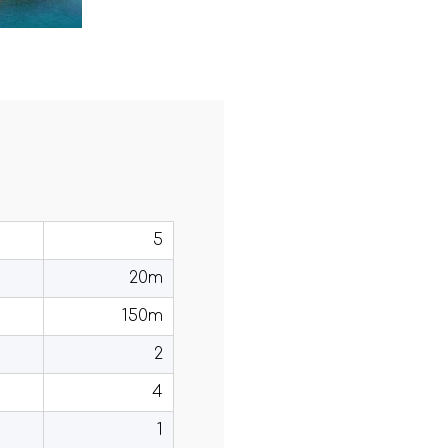
5
20m
150m
2
4
1