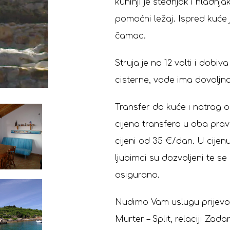
kuhinji je štednjak i hladn
pomoćni ležaj. Ispred kuće j
čamac.
Struja je na 12 volti i dob
cisterne, vode ima dovoljno,
Transfer do kuće i natrag 
cijena transfera u oba pra
cijeni od 35 €/dan. U cijen
ljubimci su dozvoljeni te s
osigurano.
Nudimo Vam uslugu prijevoza 
Murter – Split, relaciji Zada