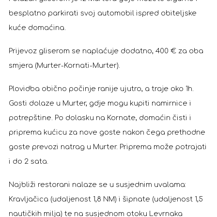
besplatno parkirati svoj automobil ispred obiteljske
kuće domaćina.
Prijevoz gliserom se naplaćuje dodatno, 400 € za oba
smjera (Murter-Kornati-Murter).
Plovidba obično počinje ranije ujutro, a traje oko 1h.
Gosti dolaze u Murter, gdje mogu kupiti namirnice i
potrepštine. Po dolasku na Kornate, domaćin čisti i
priprema kućicu za nove goste nakon čega prethodne
goste prevozi natrag u Murter. Priprema može potrajati
i do 2 sata.
Najbliži restorani nalaze se u susjednim uvalama:
Kravljačica (udaljenost 1,8 NM) i šipnate (udaljenost 1,5
nautičkih milja) te na susjednom otoku Levrnaka