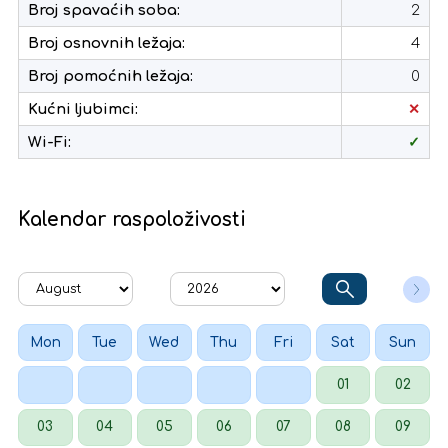
Broj spavaćih soba:
2
Broj osnovnih ležaja:
4
Broj pomoćnih ležaja:
0
Kućni ljubimci:
✕
Wi-Fi:
✓
Kalendar raspoloživosti
Mon
Tue
Wed
Thu
Fri
Sat
Sun
01
02
03
04
05
06
07
08
09