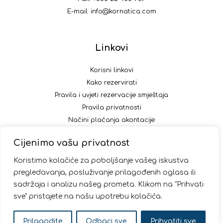
E-mail:
info@kornatica.com
Linkovi
Korisni linkovi
Kako rezervirati
Pravila i uvjeti rezervacije smještaja
Pravila privatnosti
Načini plaćanja akontacije
Cijenimo vašu privatnost
Pratite nas
Koristimo kolačiće za poboljšanje vašeg iskustva
pregledavanja, posluživanje prilagođenih oglasa ili
sadržaja i analizu našeg prometa. Klikom na "Prihvati
sve" pristajete na našu upotrebu kolačića.
© 2026 Kornatica
Prilagodite
Odbaci sve
Prihvatiti sve