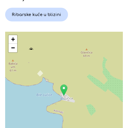
Ribarske kuće u blizini
+
−