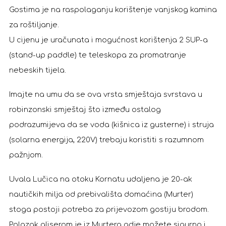
Gostima je na raspolaganju korištenje vanjskog kamina
za roštiljanje.
U cijenu je uračunata i mogućnost korištenja 2 SUP-a
(stand-up paddle) te teleskopa za promatranje
nebeskih tijela.
Imajte na umu da se ova vrsta smještaja svrstava u
robinzonski smještaj što između ostalog
podrazumijeva da se voda (kišnica iz gusterne) i struja
(solarna energija, 220V) trebaju koristiti s razumnom
pažnjom.
Uvala Lučica na otoku Kornatu udaljena je 20-ak
nautičkih milja od prebivališta domaćina (Murter)
stoga postoji potreba za prijevozom gostiju brodom.
Polazak gliserom je iz Murtera gdje možete sigurno i