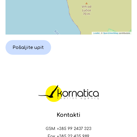
Leaflet
, ©
OpenStreetMap
contributors
Pošaljite upit
Kontakti
GSM:
+385 99 2437 323
Fax: +385 22 435 989