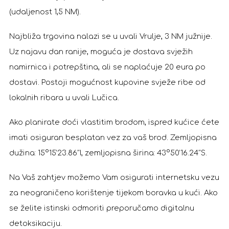
(udaljenost 1,5 NM).
Najbliža trgovina nalazi se u uvali Vrulje, 3 NM južnije.
Uz najavu dan ranije, moguća je dostava svježih
namirnica i potrepština, ali se naplaćuje 20 eura po
dostavi. Postoji mogućnost kupovine svježe ribe od
lokalnih ribara u uvali Lučica.
Ako planirate doći vlastitim brodom, ispred kućice ćete
imati osiguran besplatan vez za vaš brod. Zemljopisna
dužina: 15°15’23.86″I, zemljopisna širina: 43°50’16.24″S.
Na Vaš zahtjev možemo Vam osigurati internetsku vezu
za neograničeno korištenje tijekom boravka u kući. Ako
se želite istinski odmoriti preporučamo digitalnu
detoksikaciju.