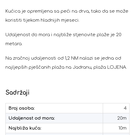
Kućica je opremljena sa peći na drva, tako da se može
koristiti tijekom hladnijih mjeseci.
Udaljenost do mora i najbliže stjenovite plaže je 20
metara.
Na zračnoj udaljenosti od 1,2 NM nalazi se jedna od
najljepših pješčanih plaža na Jadranu, plaža LOJENA.
Sadržaji
Broj osoba:
4
Udaljenost od mora:
20m
Najbliža kuća:
10m