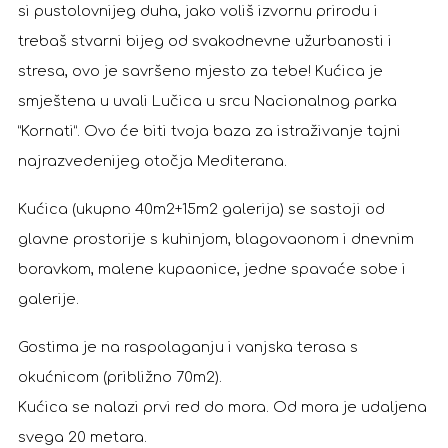
si pustolovnijeg duha, jako voliš izvornu prirodu i
trebaš stvarni bijeg od svakodnevne užurbanosti i
stresa, ovo je savršeno mjesto za tebe! Kućica je
smještena u uvali Lučica u srcu Nacionalnog parka
“Kornati”. Ovo će biti tvoja baza za istraživanje tajni
najrazvedenijeg otočja Mediterana.
Kućica (ukupno 40m2+15m2 galerija) se sastoji od
glavne prostorije s kuhinjom, blagovaonom i dnevnim
boravkom, malene kupaonice, jedne spavaće sobe i
galerije.
Gostima je na raspolaganju i vanjska terasa s
okućnicom (približno 70m2).
Kućica se nalazi prvi red do mora. Od mora je udaljena
svega 20 metara.