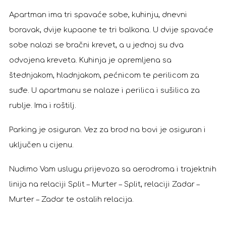
Apartman ima tri spavaće sobe, kuhinju, dnevni
boravak, dvije kupaone te tri balkona. U dvije spavaće
sobe nalazi se bračni krevet, a u jednoj su dva
odvojena kreveta. Kuhinja je opremljena sa
štednjakom, hladnjakom, pećnicom te perilicom za
suđe. U apartmanu se nalaze i perilica i sušilica za
rublje. Ima i roštilj.
Parking je osiguran. Vez za brod na bovi je osiguran i
uključen u cijenu.
Nudimo Vam uslugu prijevoza sa aerodroma i trajektnih
linija na relaciji Split – Murter – Split, relaciji Zadar –
Murter – Zadar te ostalih relacija.