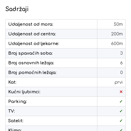
Sadržaji
Udaljenost od mora:
50m
Udaljenost od centra:
200m
Udaljenost od ljekarne:
600m
Broj spavaćih soba:
3
Broj osnovnih ležaja:
6
Broj pomoćnih ležaja:
0
Kat:
prvi
Kućni ljubimci:
✕
Parking:
✓
TV:
✓
Satelit:
✓
Klima:
✓