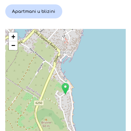
Apartmani u blizini
+
−