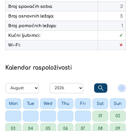
Broj spavaćih soba:
3
Broj osnovnih ležaja:
5
Broj pomoćnih ležaja:
1
Kućni ljubimci:
✓
Wi-Fi:
✕
Kalendar raspoloživosti
Mon
Tue
Wed
Thu
Fri
Sat
Sun
01
02
03
04
05
06
07
08
09