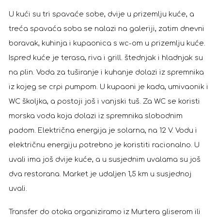
U kući su tri spavaće sobe, dvije u prizemlju kuće, a
treća spavaća soba se nalazi na galeriji, zatim dnevni
boravak, kuhinja i kupaonica s wc-om u prizemlju kuće.
Ispred kuće je terasa, riva i grill. štednjak i hladnjak su
na plin. Voda za tuširanje i kuhanje dolazi iz spremnika
iz kojeg se crpi pumpom. U kupaoni je kada, umivaonik i
WC školjka, a postoji još i vanjski tuš. Za WC se koristi
morska voda koja dolazi iz spremnika slobodnim
padom. Električna energija je solarna, na 12 V. Vodu i
električnu energiju potrebno je koristiti racionalno. U
uvali ima još dvije kuće, a u susjednim uvalama su još
dva restorana. Market je udaljen 1,5 km u susjednoj
uvali.
Transfer do otoka organiziramo iz Murtera gliserom ili