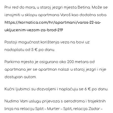
Prvi red do mora, u staroj jezgri mjesta Betina. Može se
iznajmiti u sklopu apartmana Varoš kao dodatna soba
https://kornatica.com/hr/apartmani/varos-22-sa-
ukljucenim-vezom-za-brod-219
Postoji mogućnost korištenja veza na bovi uz
nadoplatu od 5 € po danu.
Parkirno mjesto je osigurano oko 200 metara od
apartmana jer se apartman nalazi u staroj jezgri i nije
dostupan autom.
Kućni ljubimci su dozvoljeni i naplaćuju se 6 € po danu.
Nudimo Vam uslugu prijevoza s aerodroma i trajektnih
linija na relaciju Split – Murter – Split, relacija Zadar –