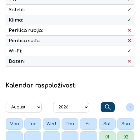
Satelit:
✓
Klima:
✓
Perilica rublja:
✕
Perilica suđa:
✕
Wi-Fi:
✓
Bazen:
✕
Kalendar raspoloživosti
Mon
Tue
Wed
Thu
Fri
Sat
Sun
01
02