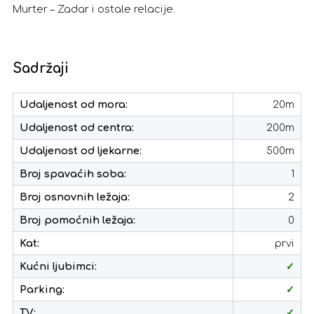
Murter – Zadar i ostale relacije.
Sadržaji
Udaljenost od mora:
20m
Udaljenost od centra:
200m
Udaljenost od ljekarne:
500m
Broj spavaćih soba:
1
Broj osnovnih ležaja:
2
Broj pomoćnih ležaja:
0
Kat:
prvi
Kućni ljubimci:
✓
Parking:
✓
TV:
✓