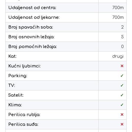
Udaljenost od centra:
700m
Udaljenost od ljekarne:
700m
Broj spavaćih soba:
2
Broj osnovnih ležaja:
5
Broj pomoćnih ležaja:
0
Kat:
drugi
Kućni ljubimci:
✕
Parking:
✓
TV:
✓
Satelit:
✓
Klima:
✓
Perilica rublja:
✕
Perilica suđa:
✕