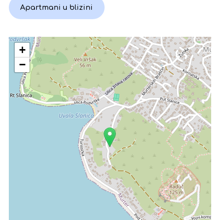
Apartmani u blizini
+
−