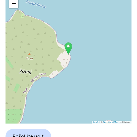
−
Leaflet
, ©
OpenStreetMap
contributors
Pošaljite upit