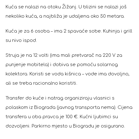
Kuća se nalazi na otoku Žižanj. U blizini se nalazi još
nekoliko kuća, a najbliža je udaljena oko 50 metara.
Kuća je za 6 osoba – ima 2 spavaće sobe. Kuhinja i grill
su nivo ispod.
Struja je na 12 volti (ima mali pretvarač na 220 V za
punjenje mobitela) i dobiva se pomoću solarnog
kolektora. Koristi se voda kišnica – vode ima dovoljno,
ali se treba racionalno koristiti.
Transfer do kuće i natrag organiziraju vlasnici s
polaskom iz Biograda (javnog transporta nema). Cijena
transfera u oba pravca je 100 €. Kućni ljubimci su
dozvoljeni. Parkirno mjesto u Biogradu je osigurano.