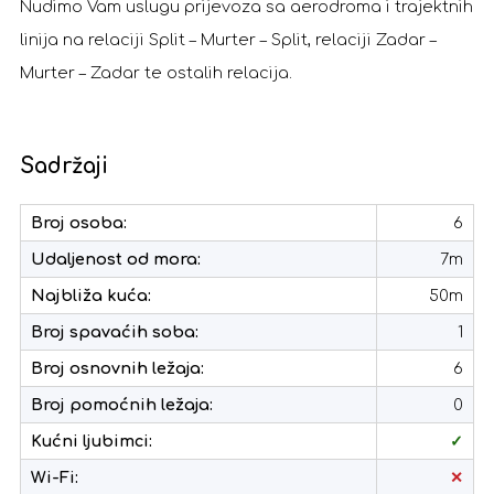
Nudimo Vam uslugu prijevoza sa aerodroma i trajektnih
linija na relaciji Split – Murter – Split, relaciji Zadar –
Murter – Zadar te ostalih relacija.
Sadržaji
Broj osoba:
6
Udaljenost od mora:
7m
Najbliža kuća:
50m
Broj spavaćih soba:
1
Broj osnovnih ležaja:
6
Broj pomoćnih ležaja:
0
Kućni ljubimci:
✓
Wi-Fi:
✕